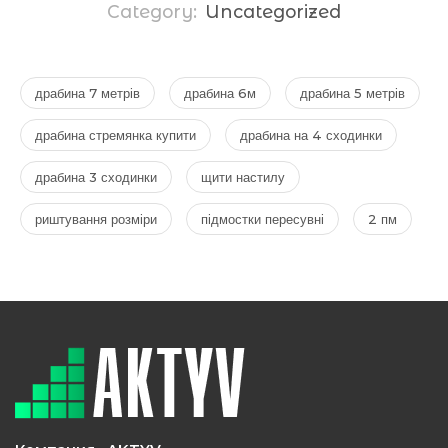
Category:
Uncategorized
драбина 7 метрів
драбина 6м
драбина 5 метрів
драбина стремянка купити
драбина на 4 сходинки
драбина 3 сходинки
щити настилу
риштування розміри
підмостки пересувні
2 пм