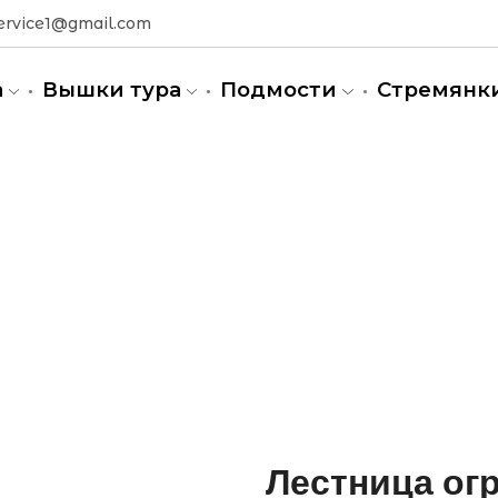
ervice1@gmail.com
а
Вышки тура
Подмости
Стремянк
Лестница огр