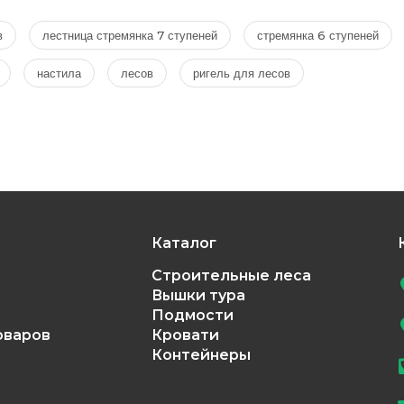
в
лестница стремянка 7 ступеней
стремянка 6 ступеней
настила
лесов
ригель для лесов
Каталог
Строительные леса
Вышки тура
Подмости
оваров
Кровати
Контейнеры