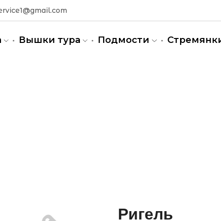
ervice1@gmail.com
а
Вышки тура
Подмости
Стремянк
ные леса в Запорожье
Ригель