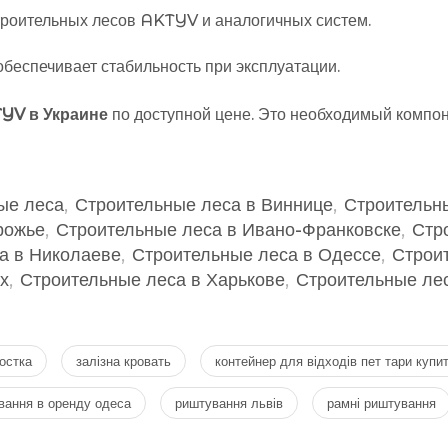
троительных лесов AKTYV и аналогичных систем.
обеспечивает стабильность при эксплуатации.
TYV в Украине
по доступной цене. Это необходимый компон
ые леса
,
Строительные леса в Виннице
,
Строительн
рожье
,
Строительные леса в Ивано-Франковске
,
Стр
а в Николаеве
,
Строительные леса в Одессе
,
Строи
х
,
Строительные леса в Харькове
,
Строительные лес
остка
залізна кровать
контейнер для відходів пет тари купи
вання в оренду одеса
риштування львів
рамні риштування