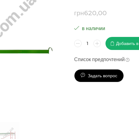
грн
620,00
в наличии
Добавить в
Список предпочтений
Задать вопрос