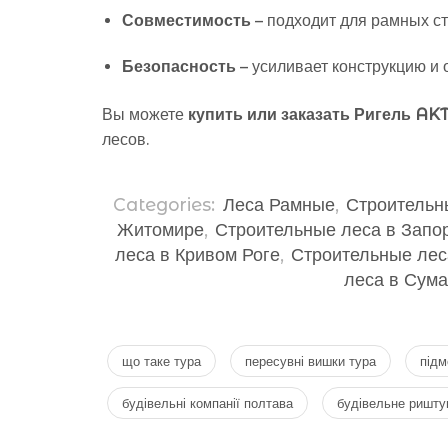
Совместимость
– подходит для рамных с
Безопасность
– усиливает конструкцию и 
Вы можете
купить или заказать Ригель AK
лесов.
Categories:
Леса Рамные
,
Строительн
Житомире
,
Строительные леса в Запо
леса в Кривом Роге
,
Строительные лес
леса в Сума
що таке тура
пересувні вишки тура
підм
будівельні компанії полтава
будівельне ришту