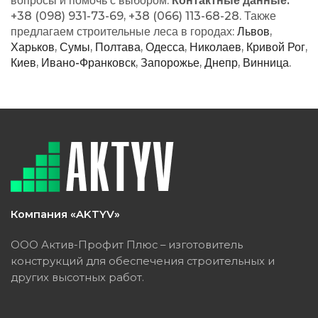
вопросы и помочь с выбором.
Контактные данные:
+38 (098) 931-73-69, +38 (066) 113-68-28. Также
предлагаем строительные леса в городах:
Львов
,
Харьков
,
Сумы
,
Полтава
,
Одесса
,
Николаев
,
Кривой Рог
,
Киев
,
Ивано-Франковск
,
Запорожье
,
Днепр
,
Винница
.
Компания «AKTYV»
ООО Актив-Профит Плюс – изготовитель
конструкций для обеспечения строительных и
других высотных работ.