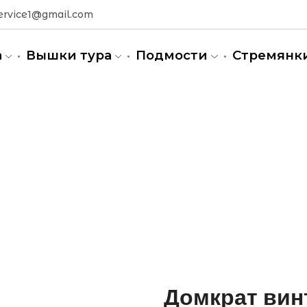
ervice1@gmail.com
а
Вышки тура
Подмости
Стремянк
ные леса в Запорожье
Домкрат вин