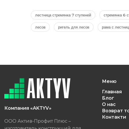
лестница стремянка 7 ступеней
стремянка 6 с
лесов
ригель для лесов
рама с лестни
Меню
Главная
Блог
О нас
Компания «AKTYV»
Возврат т
Контакти
ООО Актив-Профит Плюс –
изготовитель конструкций для