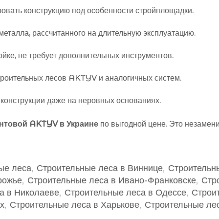
ровать конструкцию под особенности стройплощадки.
 металла, рассчитанного на длительную эксплуатацию.
ойке, не требует дополнительных инструментов.
троительных лесов AKTYV и аналогичных систем.
 конструкции даже на неровных основаниях.
интовой AKTYV в Украине
по выгодной цене. Это незамен
ые леса
,
Строительные леса в Виннице
,
Строительн
рожье
,
Строительные леса в Ивано-Франковске
,
Стр
а в Николаеве
,
Строительные леса в Одессе
,
Строи
х
,
Строительные леса в Харькове
,
Строительные лес