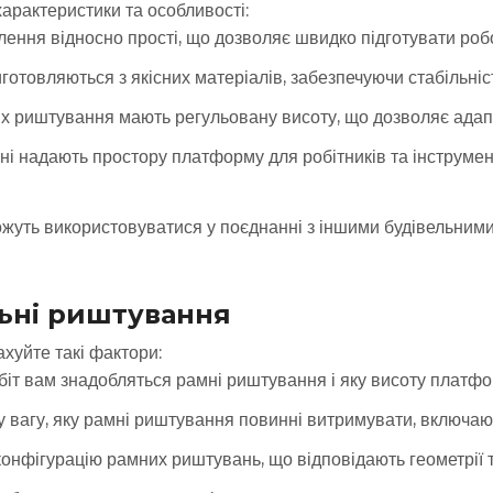
арактеристики та особливості:
лення відносно прості, що дозволяє швидко підготувати ро
иготовляються з якісних матеріалів, забезпечуючи стабільніст
 риштування мають регульовану висоту, що дозволяє адаптува
і надають простору платформу для робітників та інструмен
ожуть використовуватися у поєднанні з іншими будівельним
льні риштування
хуйте такі фактори:
робіт вам знадобляться рамні риштування і яку висоту платф
вагу, яку рамні риштування повинні витримувати, включаюч
а конфігурацію рамних риштувань, що відповідають геометрії