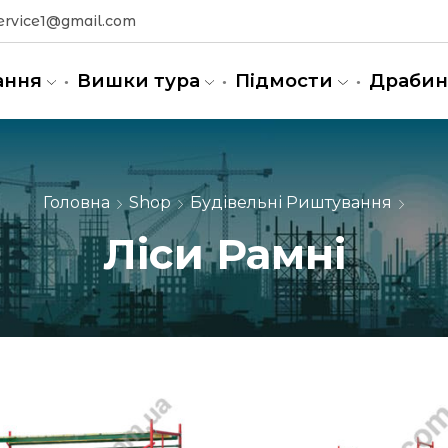
ervice1@gmail.com
ання
Вишки тура
Підмости
Драби
Головна
Shop
Будівельні Риштування
Ліси Рамні