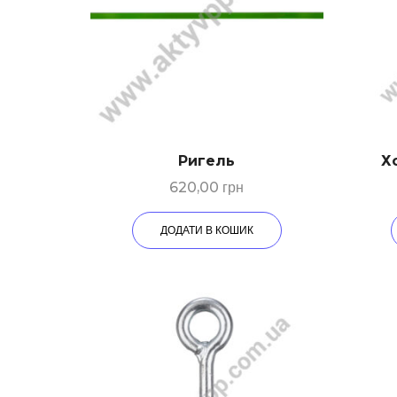
Ригeль
Х
620,00
грн
ДОДАТИ В КОШИК