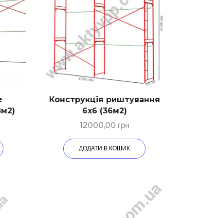
е
Конструкція риштування
8м2)
6х6 (36м2)
12000,00
грн
ДОДАТИ В КОШИК