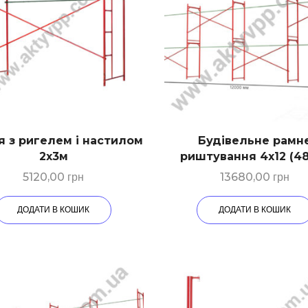
я з ригелем і настилом
Будівельне рамн
2х3м
риштування 4х12 (4
5120,00
грн
13680,00
грн
ДОДАТИ В КОШИК
ДОДАТИ В КОШИК