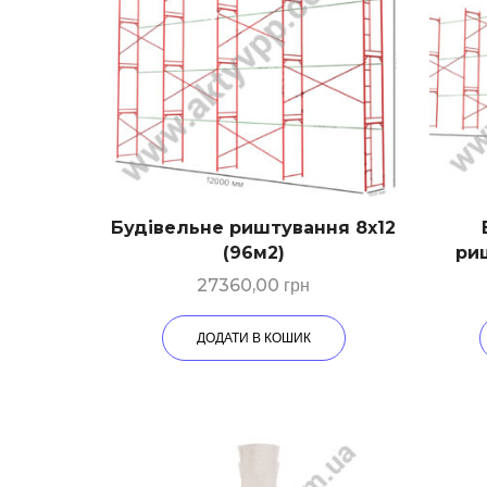
Будівельне риштування 8х12
(96м2)
риш
27360,00
грн
ДОДАТИ В КОШИК