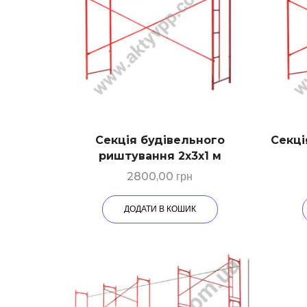
Секція будівельного
Секці
риштування 2х3х1 м
2800,00
грн
ДОДАТИ В КОШИК