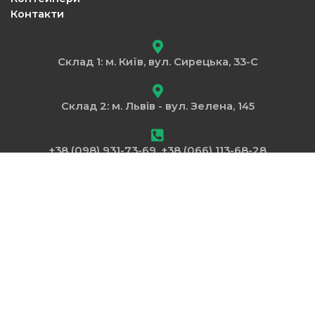
Контакти
Склад 1: м. Київ, вул. Сирецька, 33-С
Склад 2: м. Львів - вул. Зелена, 145
+38 (098) 931-73-69, +38 (066) 113-68-28
lesaservice1@gmail.com
Пн – Пт: 9.00 - 17.00
Copyright © 2025 AKTYV