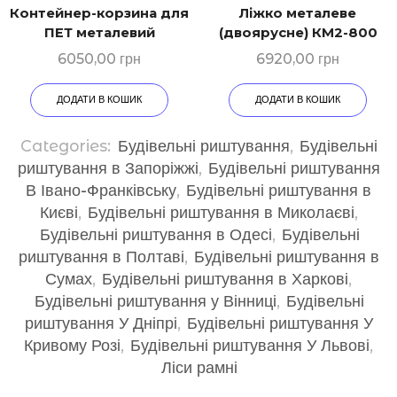
Контейнер-корзина для
Ліжко металеве
ПЕТ металевий
(двоярусне) КМ2-800
6050,00
грн
6920,00
грн
ДОДАТИ В КОШИК
ДОДАТИ В КОШИК
Categories:
Будівельні риштування
,
Будівельні
риштування в Запоріжжі
,
Будівельні риштування
В Івано-Франківську
,
Будівельні риштування в
Києві
,
Будівельні риштування в Миколаєві
,
Будівельні риштування в Одесі
,
Будівельні
риштування в Полтаві
,
Будівельні риштування в
Сумах
,
Будівельні риштування в Харкові
,
Будівельні риштування у Вінниці
,
Будівельні
риштування У Дніпрі
,
Будівельні риштування У
Кривому Розі
,
Будівельні риштування У Львові
,
Ліси рамні