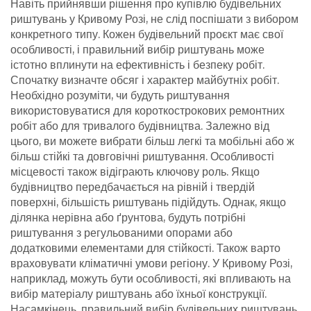
Навіть прийнявши рішення про купівлю будівельних
риштувань у Кривому Розі, не слід поспішати з вибором
конкретного типу. Кожен будівельний проєкт має свої
особливості, і правильний вибір риштувань може
істотно вплинути на ефективність і безпеку робіт.
Спочатку визначте обсяг і характер майбутніх робіт.
Необхідно розуміти, чи будуть риштування
використовуватися для короткострокових ремонтних
робіт або для тривалого будівництва. Залежно від
цього, ви можете вибрати більш легкі та мобільні або ж
більш стійкі та довговічні риштування.
Особливості
місцевості також відіграють ключову роль. Якщо
будівництво передбачається на рівній і твердій
поверхні, більшість риштувань підійдуть. Однак, якщо
ділянка нерівна або ґрунтова, будуть потрібні
риштування з регульованими опорами або
додатковими елементами для стійкості.
Також варто
враховувати кліматичні умови регіону. У Кривому Розі,
наприклад, можуть бути особливості, які впливають на
вибір матеріалу риштувань або їхньої конструкції.
Насамкінець, правильний вибір будівельних риштувань