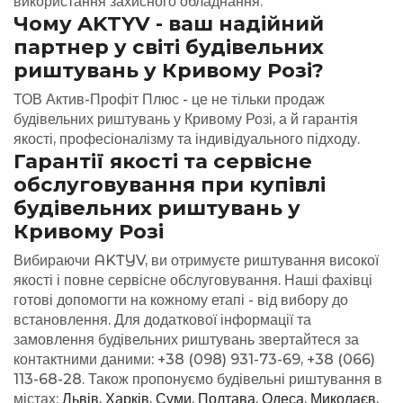
використання захисного обладнання.
Чому AKTYV - ваш надійний
партнер у світі будівельних
риштувань у Кривому Розі?
ТОВ Актив-Профіт Плюс - це не тільки продаж
будівельних риштувань у Кривому Розі, а й гарантія
якості, професіоналізму та індивідуального підходу.
Гарантії якості та сервісне
обслуговування при купівлі
будівельних риштувань у
Кривому Розі
Вибираючи AKTYV, ви отримуєте риштування високої
якості і повне сервісне обслуговування. Наші фахівці
готові допомогти на кожному етапі - від вибору до
встановлення.
Для додаткової інформації та
замовлення будівельних риштувань звертайтеся за
контактними даними: +38 (098) 931-73-69, +38 (066)
113-68-28.
Також пропонуємо будівельні риштування в
містах:
Львів
,
Харків
,
Суми
,
Полтава
,
Одеса
,
Миколаєв
,