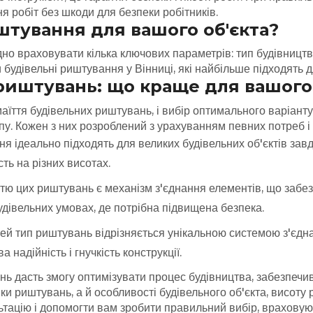
 робіт без шкоди для безпеки робітників.
штування для вашого об'єкта?
дно враховувати кілька ключових параметрів: тип будівницт
 будівельні риштування у Вінниці, які найбільше підходять 
 риштувань: що краще для вашого
аїття будівельних риштувань, і вибір оптимального варіант
у. Кожен з них розроблений з урахуванням певних потреб і 
я ідеально підходять для великих будівельних об'єктів завдя
ть на різних висотах.
ю цих риштувань є механізм з'єднання елементів, що забезпеч
дівельних умовах, де потрібна підвищена безпека.
й тип риштувань відрізняється унікальною системою з'єдна
 надійність і гнучкість конструкції.
ь дасть змогу оптимізувати процес будівництва, забезпечив
ки риштувань, а й особливості будівельного об'єкта, висоту
ьтацію і допомогти вам зробити правильний вибір, враховую