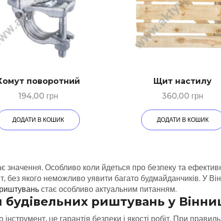
Хомут поворотний
Щит настилу
194,00
грн
360,00
грн
ДОДАТИ В КОШИК
ДОДАТИ В КОШИК
ає значення. Особливо коли йдеться про безпеку та ефективн
т, без якого неможливо уявити багато будмайданчиків. У Він
 риштувань
стає особливо актуальним питанням.
 будівельних риштувань у Вінни
о інструмент, це гарантія безпеки і якості робіт. При прави