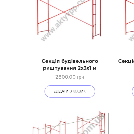
Секція будівельного
Секці
риштування 2х3х1 м
2800,00
грн
ДОДАТИ В КОШИК