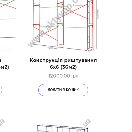
е
Конструкція риштування
8м2)
6х6 (36м2)
12000,00
грн
ДОДАТИ В КОШИК