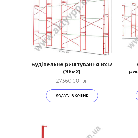
Будівельне риштування 8х12
(96м2)
риш
27360,00
грн
ДОДАТИ В КОШИК