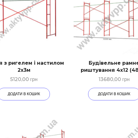
я з ригелем і настилом
Будівельне рамн
2х3м
риштування 4х12 (4
5120,00
грн
13680,00
грн
ДОДАТИ В КОШИК
ДОДАТИ В КОШИК