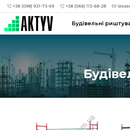
+38 (098) 931-73-69
+38 (066) 113-68-28
lesas
Будівельні риштув
Будіве