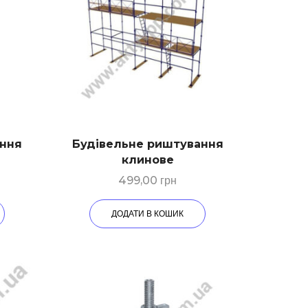
ання
Будівельне риштування
е
клинове
499,00
грн
ДОДАТИ В КОШИК