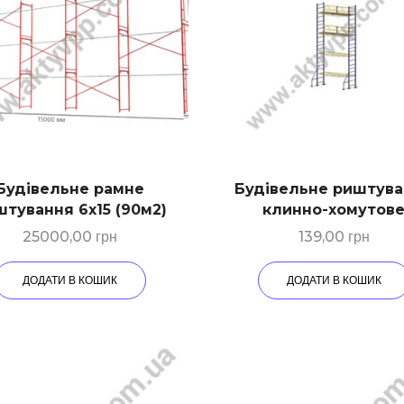
Будівельне рамне
Будівельне риштув
тування 6х15 (90м2)
клинно-хомутов
25000,00
грн
139,00
грн
ДОДАТИ В КОШИК
ДОДАТИ В КОШИК