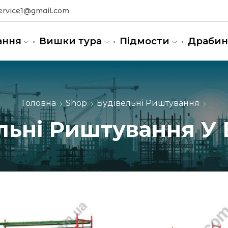
ervice1@gmail.com
ання
Вишки тура
Підмости
Драби
Головна
Shop
Будівельні Риштування
льні Риштування У 