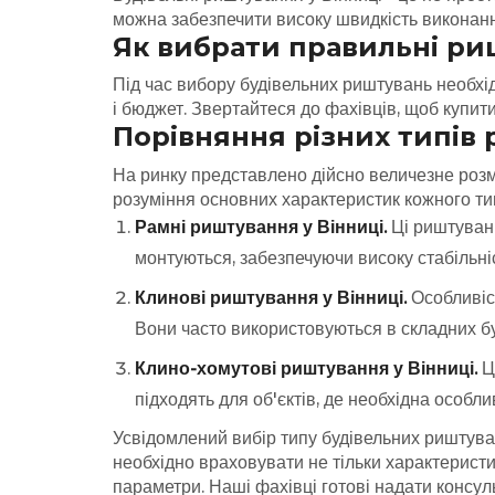
можна забезпечити високу швидкість виконання
Як вибрати правильні ри
Під час вибору будівельних риштувань необхі
і бюджет. Звертайтеся до фахівців, щоб купити
Порівняння різних типів
На ринку представлено дійсно величезне розм
розуміння основних характеристик кожного тип
Рамні риштування у Вінниці.
Ці риштуванн
монтуються, забезпечуючи високу стабільніс
Клинові риштування у Вінниці.
Особливіст
Вони часто використовуються в складних бу
Клино-хомутові риштування у Вінниці.
Це
підходять для об'єктів, де необхідна особлива
Усвідомлений вибір типу будівельних риштуван
необхідно враховувати не тільки характеристи
параметри. Наші фахівці готові надати консул