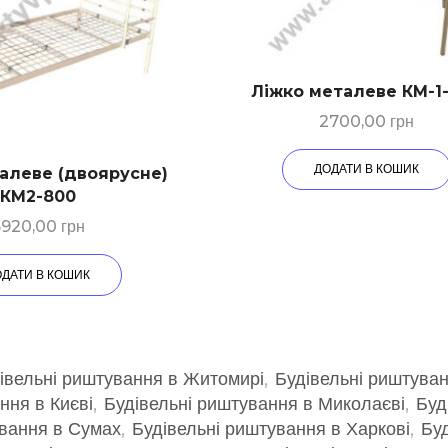
Ліжко металеве КМ-1
2700,00
грн
ДОДАТИ В КОШИК
алеве (двоярусне)
КМ2-800
6920,00
грн
ОДАТИ В КОШИК
івельні риштування в Житомирі
,
Будівельні риштуван
ння в Києві
,
Будівельні риштування в Миколаєві
,
Буд
ування в Сумах
,
Будівельні риштування в Харкові
,
Буд