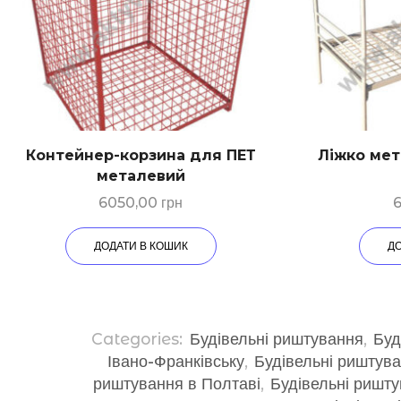
Контейнер-корзина для ПЕТ
Ліжко мет
металевий
6050,00
грн
ДОДАТИ В КОШИК
Д
Categories:
Будівельні риштування
,
Буд
Івано-Франківську
,
Будівельні риштува
риштування в Полтаві
,
Будівельні ришт