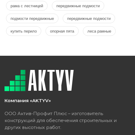
рама с лестницей
передвижные подмости
подмости передвижные
передвижные подмости
купить перило
опорная пята
леса рамные
Компания «AKTYV»
ООО Актив-Профит Плюс – изготовитель
конструкций для обеспечения строительных и
других высотных работ.