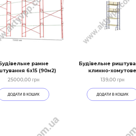
Будівельне рамне
Будівельне риштув
тування 6х15 (90м2)
клинно-хомутов
25000,00
грн
139,00
грн
ДОДАТИ В КОШИК
ДОДАТИ В КОШИК