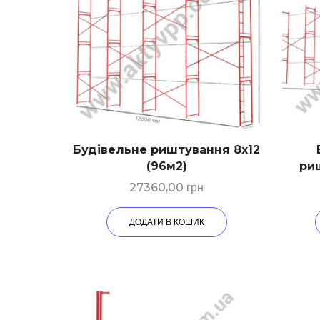
Будівельне риштування 8х12
(96м2)
риш
27360,00
грн
ДОДАТИ В КОШИК