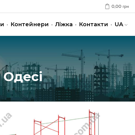
0,00
грн
ни
Контейнери
Ліжка
Контакти
UA
 Одесі