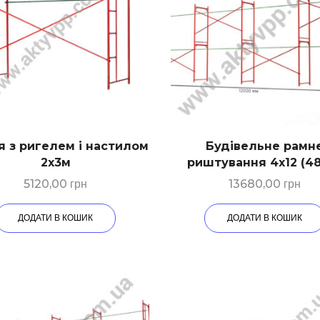
я з ригелем і настилом
Будівельне рамн
2х3м
риштування 4х12 (4
5120,00
грн
13680,00
грн
ДОДАТИ В КОШИК
ДОДАТИ В КОШИК