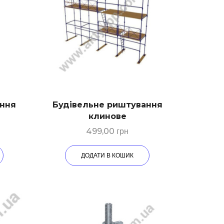
ання
Будівельне риштування
е
клинове
499,00
грн
ДОДАТИ В КОШИК