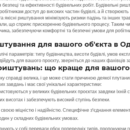
я безпеці та ефективності будівельних робіт. Будівельні ри
ь робітникам доступ до високих частин будівлі, а й створюют
а якісні риштування мінімізують ризики падінь та інших трав
али, що сприяє прискоренню будівельного процесу.
Таким чи
ка, забезпечуючи комфортні та безпечні умови для робітникі
тування для вашого об'єкта в Од
ічі параметрів: типу будівництва, висоти будівлі, умов експл
ідійдуть для вашого проєкту, зверніться до наших фахівців з
 риштувань: що краще для вашого
ку справді велика, і це може стати причиною деякої плутан
 завдань і має свої унікальні характеристики:
истовуються у великих будівельних проєктах завдяки їхній с
их висотах і забезпечують високий ступінь безпеки.
своєю міцністю і надійністю. Специфічне з'єднання елементі
дин у складних будівельних умовах.
нують у собі переваги обох попередніх типів, пропонуючи гну