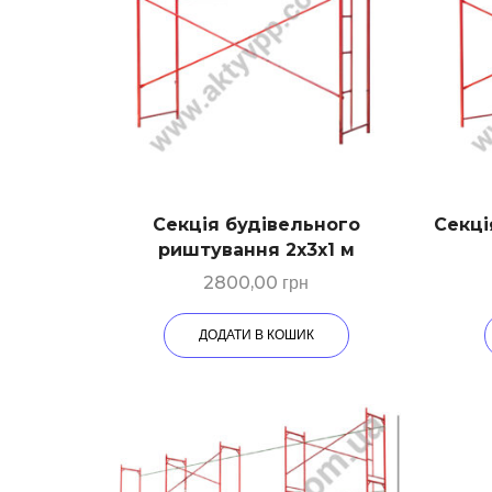
Секція будівельного
Секці
риштування 2х3х1 м
2800,00
грн
ДОДАТИ В КОШИК