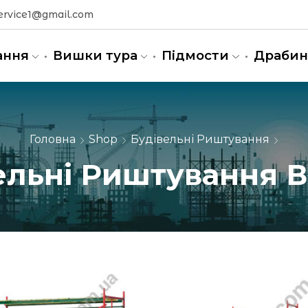
ervice1@gmail.com
ання
Вишки тура
Підмости
Драби
Головна
Shop
Будівельні Риштування
ельні Риштування В