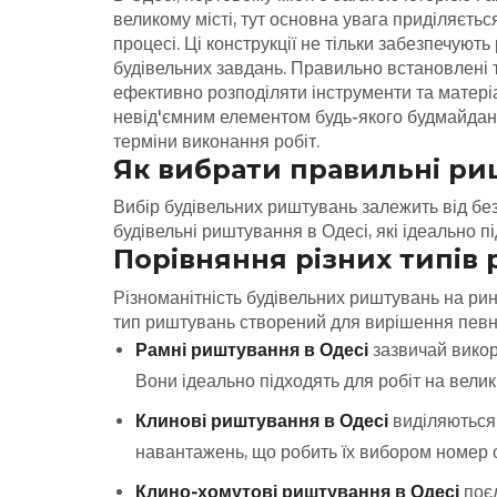
великому місті, тут основна увага приділяєтьс
процесі.
Ці конструкції не тільки забезпечуют
будівельних завдань. Правильно встановлені т
ефективно розподіляти інструменти та матері
невід'ємним елементом будь-якого будмайданчи
терміни виконання робіт.
Як вибрати правильні риш
Вибір будівельних риштувань залежить від безл
будівельні риштування в Одесі, які ідеально п
Порівняння різних типів
Різноманітність будівельних риштувань на рин
тип риштувань створений для вирішення певних
Рамні риштування в Одесі
зазвичай викор
Вони ідеально підходять для робіт на велик
Клинові риштування в Одесі
виділяються 
навантажень, що робить їх вибором номер о
Клино-хомутові риштування в Одесі
поєд