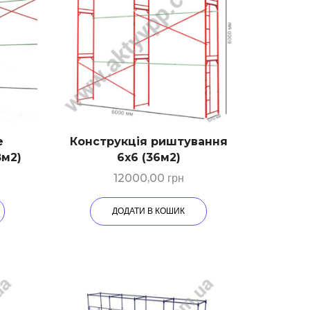
е
Конструкція риштування
8м2)
6х6 (36м2)
12000,00
грн
ДОДАТИ В КОШИК