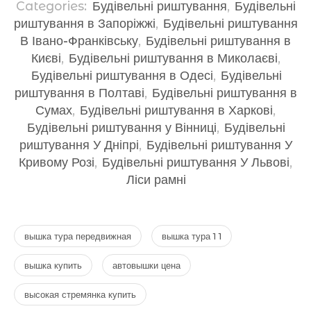
Categories:
Будівельні риштування
,
Будівельні
риштування в Запоріжжі
,
Будівельні риштування
В Івано-Франківську
,
Будівельні риштування в
Києві
,
Будівельні риштування в Миколаєві
,
Будівельні риштування в Одесі
,
Будівельні
риштування в Полтаві
,
Будівельні риштування в
Сумах
,
Будівельні риштування в Харкові
,
Будівельні риштування у Вінниці
,
Будівельні
риштування У Дніпрі
,
Будівельні риштування У
Кривому Розі
,
Будівельні риштування У Львові
,
Ліси рамні
вышка тура передвижная
вышка тура 1 1
вышка купить
автовышки цена
высокая стремянка купить