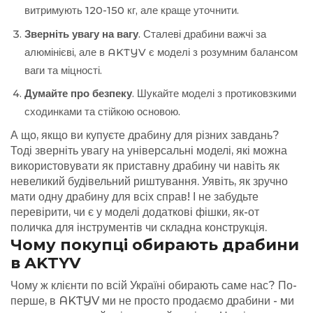
витримують 120-150 кг, але краще уточнити.
Зверніть увагу на вагу
. Сталеві драбини важчі за
алюмінієві, але в AKTYV є моделі з розумним балансом
ваги та міцності.
Думайте про безпеку
. Шукайте моделі з протиковзкими
сходинками та стійкою основою.
А що, якщо ви купуєте драбину для різних завдань?
Тоді зверніть увагу на універсальні моделі, які можна
використовувати як приставну драбину чи навіть як
невеликий будівельний риштування. Уявіть, як зручно
мати одну драбину для всіх справ! І не забудьте
перевірити, чи є у моделі додаткові фішки, як-от
поличка для інструментів чи складна конструкція.
Чому покупці обирають драбини
в AKTYV
Чому ж клієнти по всій Україні обирають саме нас? По-
перше, в AKTYV ми не просто продаємо драбини - ми