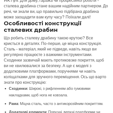
AKTYV. Для дому, гаража чи професійної роботи -
сталева драбина стане вашим надійним партнером. До
речі, чи знали ви, що правильно підібрана драбина
може заощадити вам купу часу? Поїхали далі!
Особливості конструкції
сталевих драбин
Що робить сталеву драбину такою крутою? Все
криється в деталях. По-перше, це міцна конструкція.
Сталь - матеріал, який не підведе, навіть якщо ви
регулярно працюєте з важкими інструментами.
Сходинки зазвичай мають протиковзке покриття, щоб
ви не хвилювалися за безпеку. А ще є моделі з
додатковими платформами, поручнями чи навіть
коліщатками для зручного переміщення. Ось що варто
знати про конструкцію:
Сходинки
: Широкі, з рифленням або гумовими
накладками, щоб нога не ковзала.
Рама
: Міцна сталь, часто з антикорозійним покриттям.
Додаткові елементи
: Поручні, верхні платформи чи