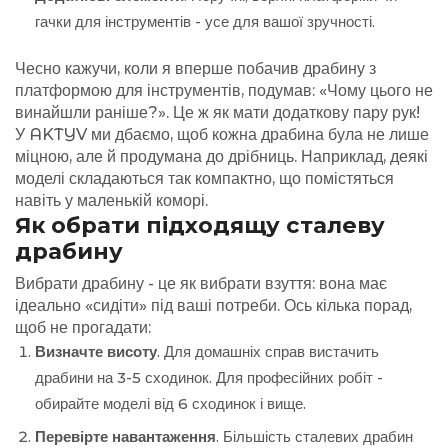
гачки для інструментів - усе для вашої зручності.
Чесно кажучи, коли я вперше побачив драбину з
платформою для інструментів, подумав: «Чому цього не
винайшли раніше?». Це ж як мати додаткову пару рук!
У AKTYV ми дбаємо, щоб кожна драбина була не лише
міцною, але й продумана до дрібниць. Наприклад, деякі
моделі складаються так компактно, що помістяться
навіть у маленькій коморі.
Як обрати підходящу сталеву
драбину
Вибрати драбину - це як вибрати взуття: вона має
ідеально «сидіти» під ваші потреби. Ось кілька порад,
щоб не прогадати:
Визначте висоту
. Для домашніх справ вистачить
драбини на 3-5 сходинок. Для професійних робіт -
обирайте моделі від 6 сходинок і вище.
Перевірте навантаження
. Більшість сталевих драбин