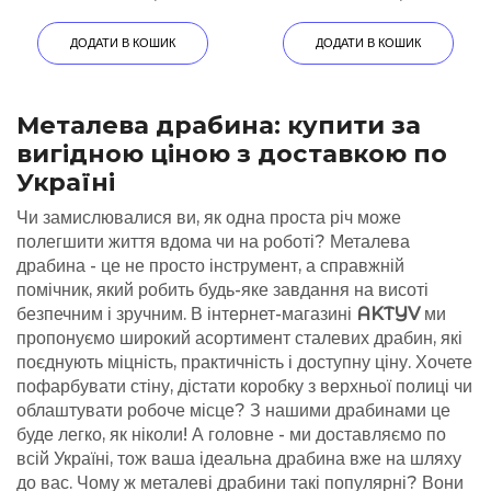
ДОДАТИ В КОШИК
ДОДАТИ В КОШИК
Металева драбина: купити за
вигідною ціною з доставкою по
Україні
Чи замислювалися ви, як одна проста річ може
полегшити життя вдома чи на роботі? Металева
драбина - це не просто інструмент, а справжній
помічник, який робить будь-яке завдання на висоті
безпечним і зручним. В інтернет-магазині
AKTYV
ми
пропонуємо широкий асортимент сталевих драбин, які
поєднують міцність, практичність і доступну ціну. Хочете
пофарбувати стіну, дістати коробку з верхньої полиці чи
облаштувати робоче місце? З нашими драбинами це
буде легко, як ніколи! А головне - ми доставляємо по
всій Україні, тож ваша ідеальна драбина вже на шляху
до вас. Чому ж металеві драбини такі популярні? Вони