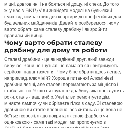
міцні, довговічні і не бояться ні дощу, ні спеки. До того
ж, у нас в AKTYV ви знайдете моделі на будь-який
смак: від компактних для квартири до професійних для
будівельних майданчиків. Давайте розберемося, чому
варто обрати саме сталеву драбину і як зробити
правильний вибір.
Чому варто обрати сталеву
драбину для дому та роботи
Сталеві драбини - це як надійний друг, який завжди
виручає. Вони не гнуться, не ламаються і витримують
серйозні навантаження. Чому б не обрати щось легше,
наприклад, алюміній? Хороше питання! Алюмінієві
драбини легші, але сталеві перемагають за міцністю і
стабільністю. Якщо ви шукаєте драбину, яка прослужить
роки, сталь - ваш вибір. Уявіть: ви ремонтуєте дім,
міняєте лампочку чи обрізаєте гілки в саду. Зі сталевою
драбиною ви стоїте впевнено, без хитань. А ще вона не
боїться корозії, якщо покрита якісною фарбою чи
оцинковкою - саме такі моделі ми пропонуємо в