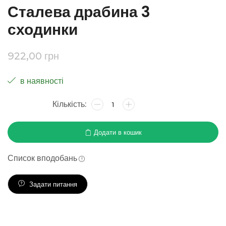
Сталева драбина 3
сходинки
922,00
грн
в наявності
Додати в кошик
Список вподобань
Задати питання