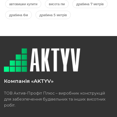
автовишки купити
висота пм
драбина 7 метрів
драбина 6м
драбина 5 метрів
Компанія «AKTYV»
ТОВ Актив-Профіт Плюс – виробник конструкцій
для забезпечення будівельних та інших висотних
робіт.