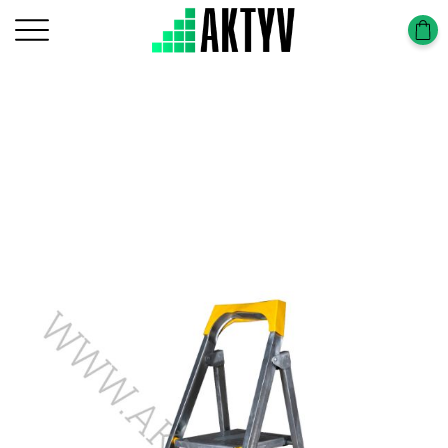
Головна
Драбини