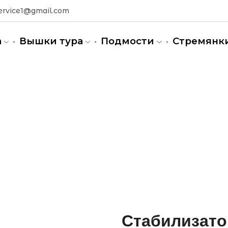
ervice1@gmail.com
а
Вышки тура
Подмости
Стремянк
Стабилизато