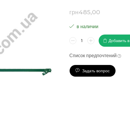
грн
485,00
в наличии
Добавить в
Список предпочтений
Задать вопрос