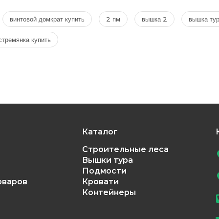
винтовой домкрат купить
2 пм
вышка 2
вышка ту
стремянка купить
Каталог
Строительные леса
Вышки тура
Подмости
оваров
Кровати
Контейнеры