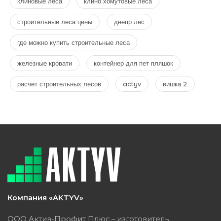
клиновые леса
клино хомутовые леса
строительные леса цены
днепр лес
где можно купить строительные леса
железные кровати
контейнер для пет пляшок
расчет строительных лесов
actyv
вишка 2
Компания «AKTYV»
ООО Актив-Профит Плюс – изготовитель