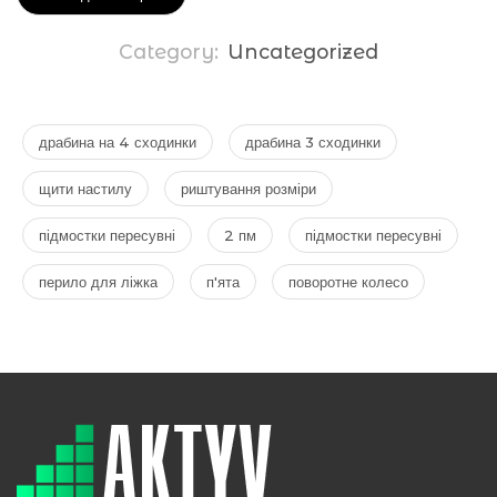
Category:
Uncategorized
драбина на 4 сходинки
драбина 3 сходинки
щити настилу
риштування розміри
підмостки пересувні
2 пм
підмостки пересувні
перило для ліжка
п'ята
поворотне колесо