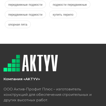
передвижные подмости
подмости передвижные
передвижные подмости
купить перило
опорная пята
Компания «AKTYV»
ООО Актив-Профит Плюс – изготовитель
конструкций для обеспечения строительных и
других высотных работ.