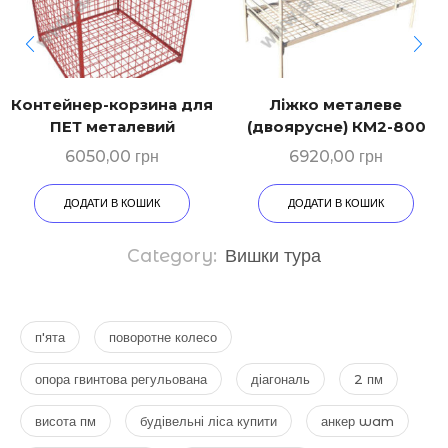
Контейнер-корзина для
Ліжко металеве
ПЕТ металевий
(двоярусне) КМ2-800
6050,00
грн
6920,00
грн
ДОДАТИ В КОШИК
ДОДАТИ В КОШИК
Category:
Вишки тура
п'ята
поворотне колесо
опора гвинтова регульована
діагональ
2 пм
висота пм
будівельні ліса купити
анкер wam