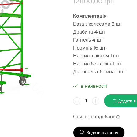
12800,00
грн
Комплектація
База з колесами 2 шт
Драбина 4 шт
Гантель 4 шт
Промінь 16 шт
Настил з люком 1 шт
Настил без люка 1 шт
Діагональ об’ємна 1 шт
в наявності
Додати в
Список вподобань
Задати питання