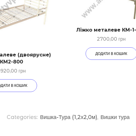
Ліжко металеве КМ-1
2700,00
грн
ДОДАТИ В КОШИК
алеве (двоярусне)
КМ2-800
6920,00
грн
ОДАТИ В КОШИК
Categories:
Вишка-Тура (1,2х2,0м)
,
Вишки тура