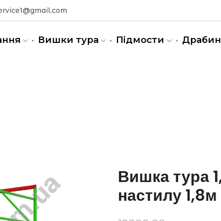
ervice1@gmail.com
ання
Вишки тура
Підмости
Драби
0м)
Вишка тура 1,
настилу 1,8м