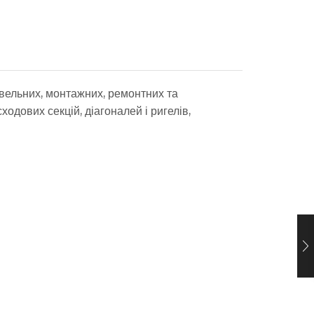
івельних, монтажних, ремонтних та
одових секцій, діагоналей і ригелів,