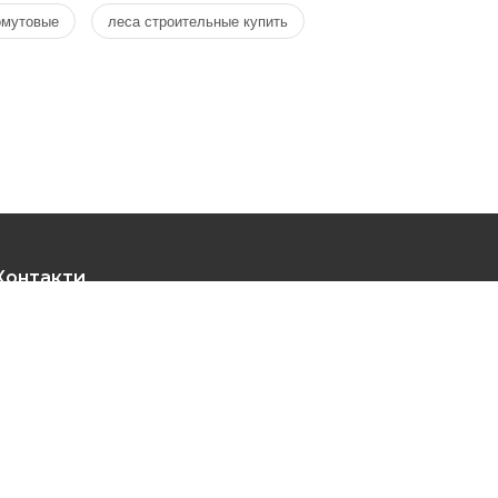
омутовые
леса строительные купить
Контакти
Склад 1: м. Київ, вул. Сирецька, 33-С
Склад 2: м. Львів - вул. Зелена, 145
+38 (098) 931-73-69, +38 (066) 113-68-28
lesaservice1@gmail.com