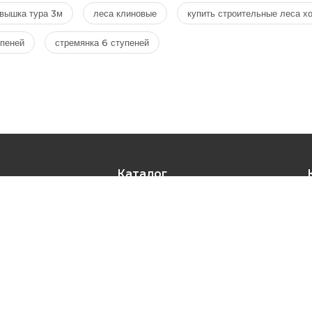
вышка тура 3м
леса клиновые
купить строительные леса х
упеней
стремянка 6 ступеней
Каталог
Риштування будівельні
Вишки тура
Підмости
я товарів
Ліжка
Контейнери