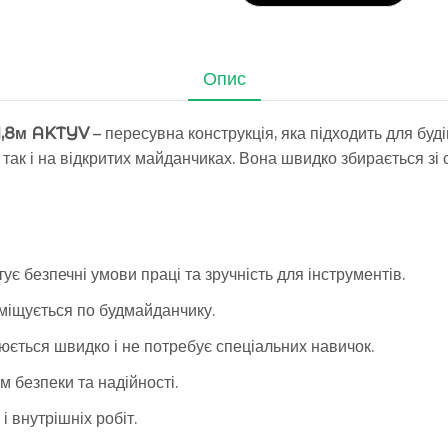
Опис
 1,8м AKTYV
– пересувна конструкція, яка підходить для буд
так і на відкритих майданчиках. Вона швидко збирається зі сх
є безпечні умови праці та зручність для інструментів.
міщується по будмайданчику.
юється швидко і не потребує спеціальних навичок.
м безпеки та надійності.
і внутрішніх робіт.