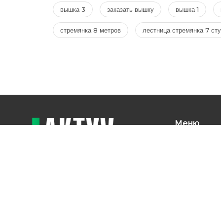
вышка 3
заказать вышку
вышка 1
стремянка 8 метров
лестница стремянка 7 ст
Меню
Головна
Блог
Про нас
Компанія «AKTYV»
Поверненн
Контакти
ТОВ Актив-Профіт Плюс – виробник
конструкцій для забезпечення
будівельних та інших висотних