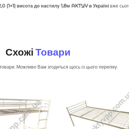
0 (1+1) висота до настилу 1,8м AKTYV в Україні
вже сього
Схожі
Товари
товари. Можливо Вам згодиться щось із цього переліку.