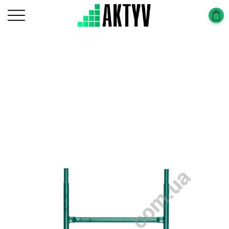
Головна
Підмости