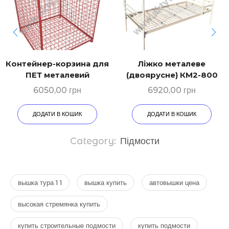
Контейнер-корзина для
Ліжко металеве
ПЕТ металевий
(двоярусне) КМ2-800
6050,00
грн
6920,00
грн
ДОДАТИ В КОШИК
ДОДАТИ В КОШИК
Category:
Підмости
вышка тура 1 1
вышка купить
автовышки цена
высокая стремянка купить
купить строительные подмости
купить подмости