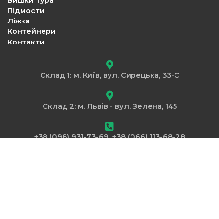
Вишки тура
Підмости
Ліжка
Контейнери
Контакти
Склад 1: м. Київ, вул. Сирецька, 33-С
Склад 2: м. Львів - вул. Зелена, 145
+38 (098) 931-73-69, +38 (066) 113-68-28
lesaservice1@gmail.com
Пн – Пт: 9.00 - 17.00