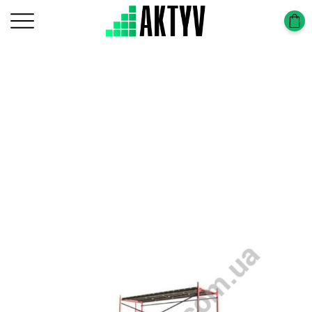
Головна
Scaffolding Construction
Scaffolding Frame