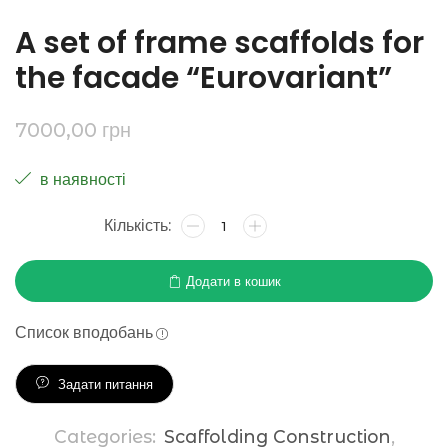
A set of frame scaffolds for
the facade “Eurovariant”
7000,00
грн
в наявності
Додати в кошик
Список вподобань
Задати питання
Categories:
Scaffolding Construction
,